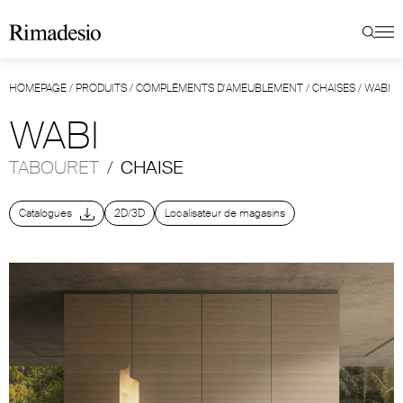
HOMEPAGE
/
PRODUITS
/
COMPLÉMENTS D'AMEUBLEMENT
/
CHAISES
/
WABI
WABI
TABOURET
/
CHAISE
Catalogues
2D/3D
Localisateur de magasins