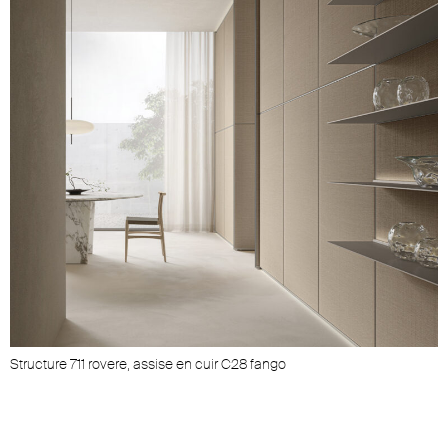
Structure 711 rovere, assise en cuir C28 fango
S