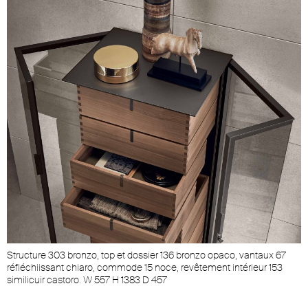
Structure 303 bronzo, top et dossier 136 bronzo opaco, vantaux 67
réfléchiissant chiaro, commode 15 noce, revêtement intérieur 153
similicuir castoro. W 557 H 1383 D 457