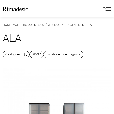
HOMEPAGE
/
PRODUITS
/
SYSTÈMES NUIT
/
RANGEMENTS
/
ALA
ALA
Catalogues
2D/3D
Localisateur de magasins