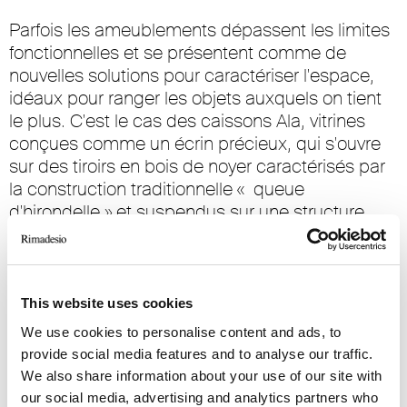
Parfois les ameublements dépassent les limites
fonctionnelles et se présentent comme de
nouvelles solutions pour caractériser l'espace,
idéaux pour ranger les objets auxquels on tient
le plus. C'est le cas des caissons Ala, vitrines
conçues comme un écrin précieux, qui s'ouvre
sur des tiroirs en bois de noyer caractérisés par
la construction traditionnelle
« queue
d'hirondelle » et suspendus sur une structure
intérieure cachée. Un meuble qui a une forte
expressivité, conçu sur une intuition technique
évoluée qui se révèle comme un meuble
esthétiquement surprenant. Design Giuseppe
This website uses cookies
Bavuso
We use cookies to personalise content and ads, to
provide social media features and to analyse our traffic.
We also share information about your use of our site with
SOLUTIONS TECHNIQUES EXCLUSIVES
our social media, advertising and analytics partners who