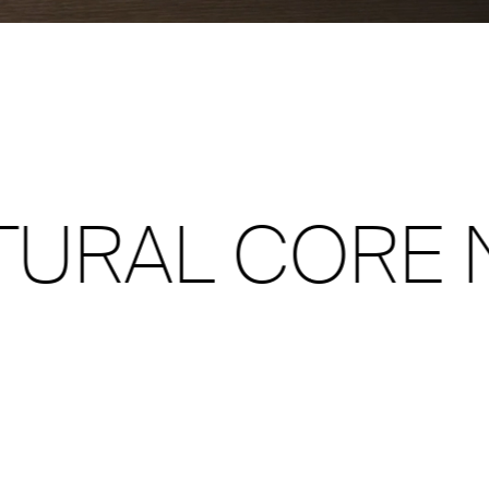
Unmute
Settings
URAL CORE N