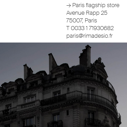
→ Paris flagship store
Avenue Rapp 25
75007, Paris
T 0033 1 71930682
paris@rimadesio.fr