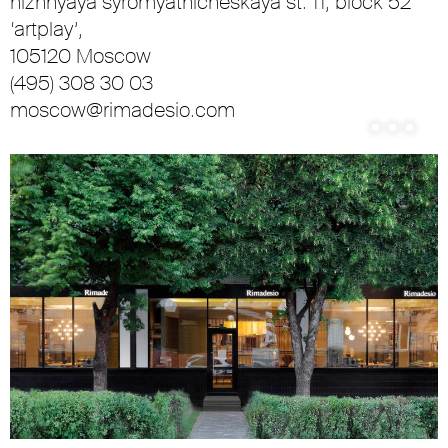
nizhnyaya syromyatnicheskaya st. 11, block 52
‘artplay’,
105120 Moscow
(495) 308 30 03
moscow@rimadesio.com