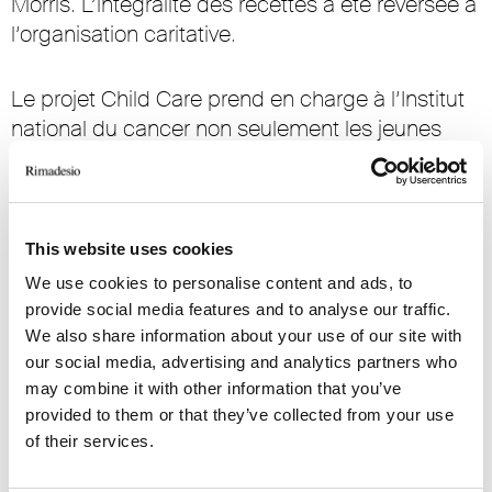
Morris. L’intégralité des recettes a été reversée à
l’organisation caritative.
Le projet Child Care prend en charge à l’Institut
national du cancer non seulement les jeunes
patients atteints de cancer entre 0 et 21 ans,
mais aussi leurs familles. Dès le diagnostic,
toujours discrètement, LILT les accompagne
dans le parcours de soins, les accueille dans les
This website uses cookies
Case del Cuore (Maisons du Cœur) et met à leur
We use cookies to personalise content and ads, to
disposition un dentiste expert, des activités
provide social media features and to analyse our traffic.
récréatives et pédagogiques et une participation
We also share information about your use of our site with
aux frais.
our social media, advertising and analytics partners who
may combine it with other information that you’ve
Une fois le séjour à l’hôpital terminé, les familles
provided to them or that they’ve collected from your use
peuvent rentrer chez elles plus sereines, un
of their services.
rapport privilégié avec un oncologue du service,