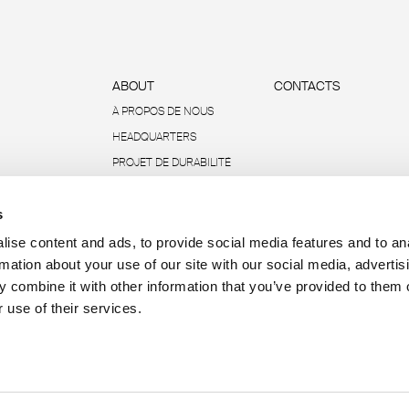
ABOUT
CONTACTS
À PROPOS DE NOUS
HEADQUARTERS
PROJET DE DURABILITÉ
ENVIRONNEMENTALE
s
DONNÉES ET RAPPORTS
R-ACADEMY
ise content and ads, to provide social media features and to an
rmation about your use of our site with our social media, advertis
 combine it with other information that you’ve provided to them o
 use of their services.
P.IVA 00685930968 