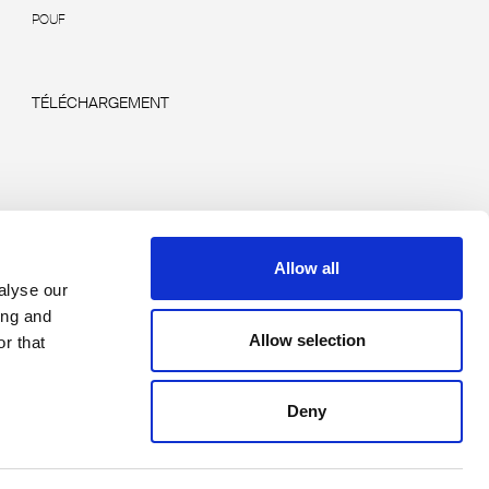
POUF
TÉLÉCHARGEMENT
Allow all
alyse our
ing and
Allow selection
r that
Deny
Copyright © 2026 Rimadesio. All rights reserved
Area Legale