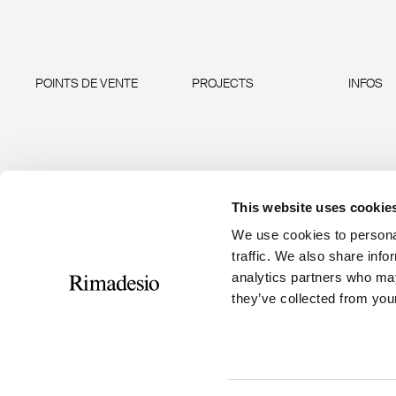
POINTS DE VENTE
PROJECTS
INFOS
This website uses cookie
We use cookies to personal
traffic. We also share info
analytics partners who may
they’ve collected from your
RIMADESIO S.P.A
Seguici
Via Furlanelli 96, Giussano, MB
rimadesio@rimadesio.it