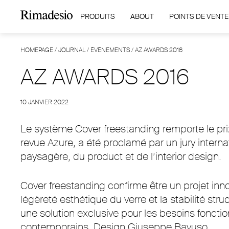
PRODUITS
ABOUT
POINTS DE VENTE
HOMEPAGE
/
JOURNAL
/
ÉVÉNEMENTS
/
AZ AWARDS 2016
AZ AWARDS 2016
10 JANVIER 2022
Le système Cover freestanding remporte le prix
revue Azure, a été proclamé par un jury intern
paysagère, du product et de l’interior design.
Cover freestanding confirme être un projet inn
légèreté esthétique du verre et la stabilité stru
une solution exclusive pour les besoins fonctio
contemporains. Design Giuseppe Bavuso.