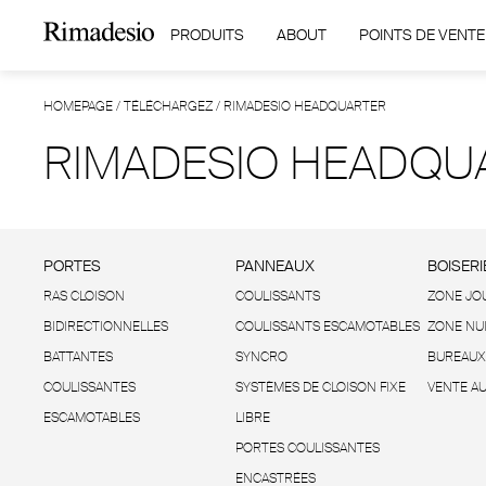
PRODUITS
ABOUT
POINTS DE VENTE
HOMEPAGE
/
TÉLÉCHARGEZ
/
RIMADESIO HEADQUARTER
RIMADESIO HEADQU
PORTES
PANNEAUX
BOISERI
RAS CLOISON
COULISSANTS
ZONE JO
BIDIRECTIONNELLES
COULISSANTS ESCAMOTABLES
ZONE NU
BATTANTES
SYNCRO
BUREAUX
COULISSANTES
SYSTÈMES DE CLOISON FIXE
VENTE AU
ESCAMOTABLES
LIBRE
PORTES COULISSANTES
ENCASTRÉES