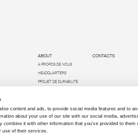
ABOUT
CONTACTS
À PROPOS DE NOUS
HEADQUARTERS
PROJET DE DURABILITÉ
ENVIRONNEMENTALE
s
DONNÉES ET RAPPORTS
R-ACADEMY
ise content and ads, to provide social media features and to an
rmation about your use of our site with our social media, advertis
 combine it with other information that you’ve provided to them o
 use of their services.