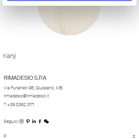
Kanji
RIMADESIO S.P.A
Via Furlanelli 96, Giussano, MB
rimadesio@rimadesio.it
T +39 0362 3171
Seguici
P.IVA 00685930968 Copyright © 2026 Rimadesio. All rights reserved